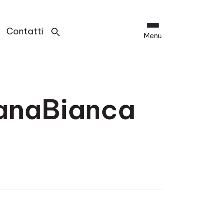
Contatti
Menu
NanaBianca