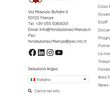
Cosa 
Via Maurizio Bufalini 6
Gover
50122 Firenze
Staff
Tel. +39 055 5384001
Email: info@fondazionecrfirenze.it
Docume
Pec:
Progr
fondazionecrfirenze@pec.ntc.it
Patri
Facebook
LinkedIn
Instagram
YouTube
La nos
Trasp
Seleziona lingua
Fondaz
Area 
Italiano
News 
Cerca nel sito