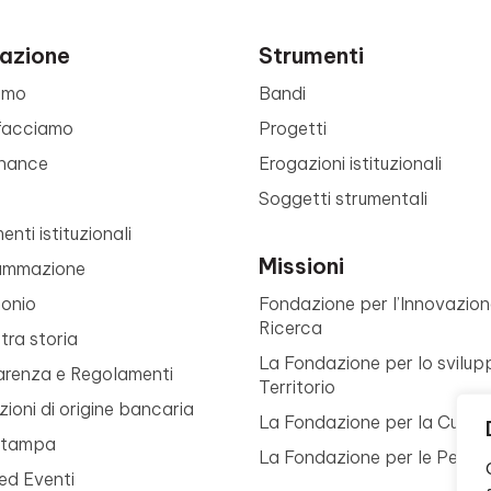
azione
Strumenti
amo
Bandi
facciamo
Progetti
nance
Erogazioni istituzionali
Soggetti strumentali
nti istituzionali
Missioni
ammazione
monio
Fondazione per l’Innovazion
Ricerca
tra storia
La Fondazione per lo svilup
arenza e Regolamenti
Territorio
ioni di origine bancaria
La Fondazione per la Cultur
Stampa
La Fondazione per le Perso
ed Eventi