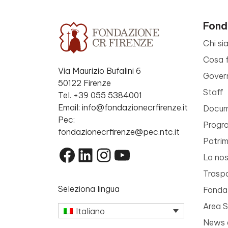
Fond
Chi si
Cosa 
Via Maurizio Bufalini 6
Gover
50122 Firenze
Staff
Tel. +39 055 5384001
Email: info@fondazionecrfirenze.it
Docume
Pec:
Progr
fondazionecrfirenze@pec.ntc.it
Patri
Facebook
LinkedIn
Instagram
YouTube
La nos
Trasp
Seleziona lingua
Fondaz
Area 
Italiano
News 