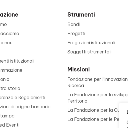
azione
Strumenti
amo
Bandi
facciamo
Progetti
nance
Erogazioni istituzionali
Soggetti strumentali
nti istituzionali
Missioni
ammazione
monio
Fondazione per l’Innovazion
Ricerca
tra storia
La Fondazione per lo svilup
arenza e Regolamenti
Territorio
ioni di origine bancaria
La Fondazione per la Cultur
Stampa
La Fondazione per le Perso
ed Eventi