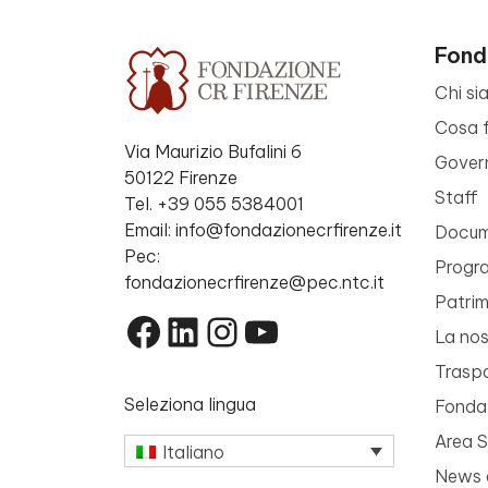
Fond
Chi si
Cosa 
Via Maurizio Bufalini 6
Gover
50122 Firenze
Staff
Tel. +39 055 5384001
Email: info@fondazionecrfirenze.it
Docume
Pec:
Progr
fondazionecrfirenze@pec.ntc.it
Patri
Facebook
LinkedIn
Instagram
YouTube
La nos
Trasp
Seleziona lingua
Fondaz
Area 
Italiano
News 