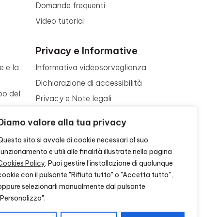
Domande frequenti
Video tutorial
Privacy e Informative
e e la
Informativa videosorveglianza
Dichiarazione di accessibilità
po del
Privacy e Note legali
Termini di utilizzo
a
Diamo valore alla tua privacy
Cookie policy
ne
Questo sito si avvale di cookie necessari al suo
Contattaci
funzionamento e utili alle finalità illustrate nella pagina
Cookies Policy
. Puoi gestire l'installazione di qualunque
cookie con il pulsante "Rifiuta tutto" o "Accetta tutto",
oppure selezionarli manualmente dal pulsante
"Personalizza".