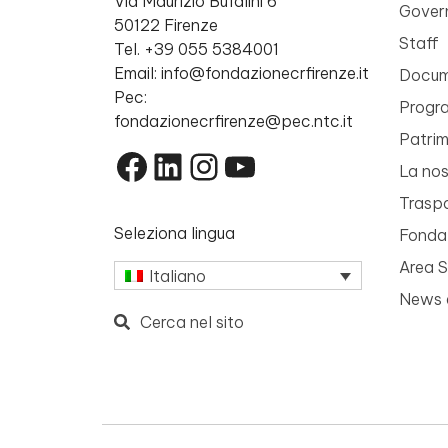
Via Maurizio Bufalini 6
Gover
50122 Firenze
Staff
Tel. +39 055 5384001
Email: info@fondazionecrfirenze.it
Docume
Pec:
Progr
fondazionecrfirenze@pec.ntc.it
Patri
Facebook
LinkedIn
Instagram
YouTube
La nos
Trasp
Seleziona lingua
Fondaz
Area 
Italiano
News 
Cerca nel sito