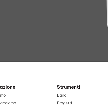
azione
Strumenti
amo
Bandi
facciamo
Progetti