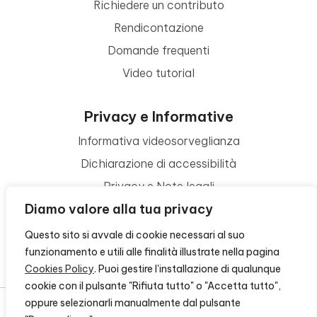
Richiedere un contributo
Rendicontazione
Domande frequenti
Video tutorial
Privacy e Informative
Informativa videosorveglianza
Dichiarazione di accessibilità
Privacy e Note legali
Diamo valore alla tua privacy
Termini di utilizzo
Cookie policy
Questo sito si avvale di cookie necessari al suo
funzionamento e utili alle finalità illustrate nella pagina
Contattaci
Cookies Policy
. Puoi gestire l'installazione di qualunque
cookie con il pulsante "Rifiuta tutto" o "Accetta tutto",
oppure selezionarli manualmente dal pulsante