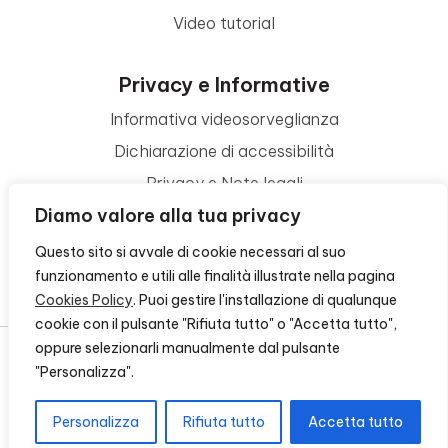
Video tutorial
Privacy e Informative
Informativa videosorveglianza
Dichiarazione di accessibilità
Privacy e Note legali
Diamo valore alla tua privacy
Termini di utilizzo
Cookie policy
Questo sito si avvale di cookie necessari al suo
funzionamento e utili alle finalità illustrate nella pagina
Contattaci
Cookies Policy
. Puoi gestire l'installazione di qualunque
cookie con il pulsante "Rifiuta tutto" o "Accetta tutto",
oppure selezionarli manualmente dal pulsante
"Personalizza".
© 2026 - FONDAZIONE CR FIRENZE - CF 00524310489 -
CREDITS
Personalizza
Rifiuta tutto
Accetta tutto