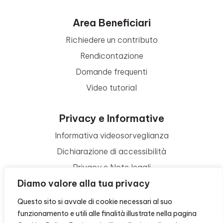
Area Beneficiari
Richiedere un contributo
Rendicontazione
Domande frequenti
Video tutorial
Privacy e Informative
Informativa videosorveglianza
Dichiarazione di accessibilità
Privacy e Note legali
Diamo valore alla tua privacy
Termini di utilizzo
Cookie policy
Questo sito si avvale di cookie necessari al suo
funzionamento e utili alle finalità illustrate nella pagina
Contattaci