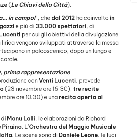
nze
(
Le Chiavi della Città
).
ra… in campo!
”, che
dal 2012
ha coinvolto
in
agazzi
e più di
33.000 spettatori
, di
 Lucenti
per cui gli obiettivi della divulgazione
a lirica vengono sviluppati attraverso la messa
artecipano in palcoscenico, dopo un lungo e
 corale.
 prima rappresentazione
produzione con
Venti Lucenti
, prevede
co
(23 novembre ore 16.30),
tre recite
embre ore 10.30) e una
recita aperta al
 di
Manu Lalli
, le elaborazioni da Richard
 Piraino
. L’
Orchestra del Maggio Musicale
alfa
. Le scene sono di
Daniele Leone
, le luci