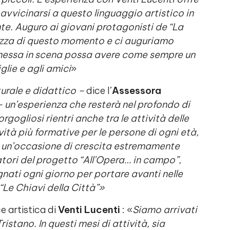
 avvicinarsi a questo linguaggio artistico in
e. Auguro ai giovani protagonisti de “La
chezza di questo momento e ci auguriamo
essa in scena possa avere come sempre un
glie e agli amici
»
turale e didattico –
dice l’
Assessora
 un’esperienza che resterà nel profondo di
gogliosi rientri anche tra le attività delle
ività più formative per le persone di ogni età,
è un’occasione di crescita estremamente
tori del progetto “All’Opera… in campo”,
nati ogni giorno per portare avanti nelle
“Le Chiavi della Città”»
ce artistica di
Venti Lucenti
: «
Siamo arrivati
istano. In questi mesi di attività, sia