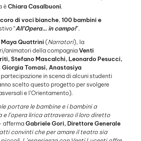
ia è
Chiara Casalbuoni
.
i coro di voci bianche
,
100 bambini e
tivo “
All’Opera… in campo!
”.
e
Maya Quattrini
(
Narratori
), la
tori/animatori della compagnia
Venti
riti, Stefano Mascalchi, Leonardo Pesucci,
, Giorgia Tomasi, Anastasiya
partecipazione in scena di alcuni studenti
anno scelto questo progetto per svolgere
sversali e l’Orientamento).
ole portare le bambine e i bambini a
 l’opera lirica attraverso il loro diretto
–
afferma
Gabriele Gori, Direttore Generale
tti convinti che per amare il teatro sia
 piccoli. L’esperienza con Venti Lucenti offre