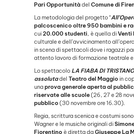
Pari Opportunità
del
Comune di Fire
La metodologia del progetto “
All’Ope
palcoscenico oltre 950 bambini e r
cui
20.000 studenti
, è quella di
Venti
culturale e dell’avvicinamento all’oper
in scena di spettacoli dove i ragazzi p
attento lavoro di formazione teatrale e
Lo spettacolo
LA FIABA DI TRISTANO,
assoluta
del
Teatro del Maggio
in co
una
prova generale aperta al pubbli
riservate alle scuole
(26, 27 e 28 nov
pubblico
(30 novembre ore 16.30).
Regia, scrittura scenica e costumi sono
Wagner e le musiche originali di
Simone
Fiorentino
è diretta da
Giuseppe La M