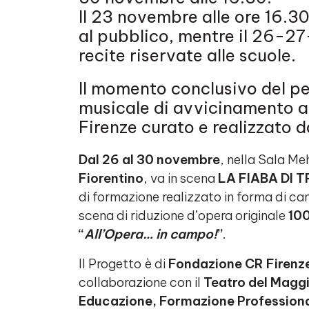
Il 23 novembre alle ore 16.3
al pubblico, mentre il 26-27
recite riservate alle scuole.
Il momento conclusivo del pe
musicale di avvicinamento al
Firenze curato e realizzato d
Dal 26 al 30 novembre
, nella Sala Me
Fiorentino
, va in scena
LA FIABA DI 
di formazione realizzato in forma di c
scena di riduzione d’opera originale
100
“
All’Opera… in campo!
”
.
Il Progetto è di
Fondazione CR Firenz
collaborazione con il
Teatro del Magg
Educazione, Formazione Professional