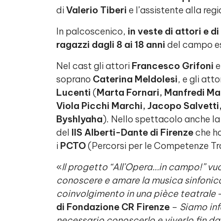
di
Valerio Tiberi
e l’assistente alla reg
In palcoscenico,
in veste di attori e d
ragazzi dagli 8 ai 18 anni
del campo es
Nel cast gli attori
Francesco Grifoni
soprano
Caterina Meldolesi
, e gli at
Lucenti
(
Marta Fornari, Manfredi Ma
Viola Picchi Marchi, Jacopo Salvetti
Byshlyaha
).
Nello spettacolo anche la 
del
IIS Alberti-Dante di Firenze
che h
i
PCTO
(Percorsi per le Competenze Tra
«
Il progetto “All’Opera…in campo!” vu
conoscere e amare la musica sinfonica e
coinvolgimento in una pièce teatrale
di Fondazione CR Firenze
–
Siamo infa
necessario conoscerlo e viverlo fin da