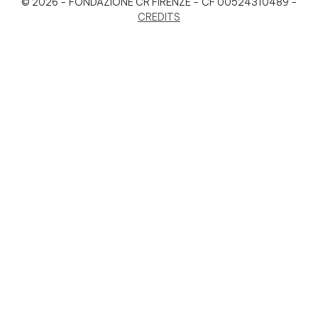
© 2026 - FONDAZIONE CR FIRENZE - CF 00524310489 -
CREDITS