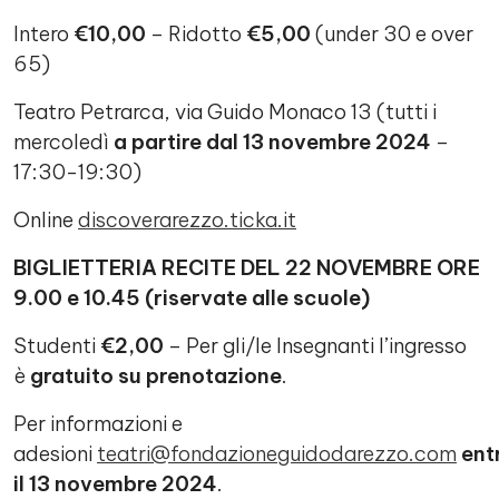
Intero
€10,00
– Ridotto
€5,00
(under 30 e over
65)
Teatro Petrarca, via Guido Monaco 13 (tutti i
mercoledì
a partire dal
13 novembre
2024
–
17:30-19:30)
Online
discoverarezzo.ticka.it
BIGLIETTERIA RECITE DEL 22 NOVEMBRE ORE
9.00 e 10.45 (riservate alle scuole)
Studenti
€2,00
– Per gli/le Insegnanti l’ingresso
è
gratuito su prenotazione
.
Per informazioni e
adesioni
teatri@fondazioneguidodarezzo.com
ent
il 13 novembre 2024
.