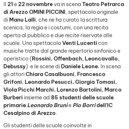
Il
21
e
22 novembre
va in scena
Teatro Petrarca
di Arezzo
OMINI PICCINI
, spettacolo originale
di
Manu Lalli
, che ne ha curato la scrittura
scenica, la regia e i costumi, con una recita
aperta al pubblico e due recite riservate alle
scuole. Uno spettacolo
Venti Lucenti
con
musiche tratte dal grande repertorio sinfonico e
operistico (
Rossini, Offenbach, Leoncavallo,
Debussy
) e le scene di
Daniele Leone.
In scena
gli attori
Chiara Casalbuoni
,
Francesco
Grifoni
,
Leonardo Pesucci, Giorgia Tomasi,
Viola Picchi Marchi, Lorenzo Bartolini, Marco
Burberi
insieme ad
85 studenti delle scuole
primarie
Leonardo Bruni
e
Pio Borri
dell’IC
Cesalpino di Arezzo
.
Gli studenti delle scuole coinvolte in