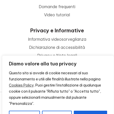
Domande frequenti
Video tutorial
Privacy e Informative
Informativa videosorveglianza
Dichiarazione di accessibilità
Privacy e Note legali
Diamo valore alla tua privacy
Termini di utilizzo
Cookie policy
Questo sito si avvale di cookie necessari al suo
funzionamento e utili alle finalità illustrate nella pagina
Contattaci
Cookies Policy
. Puoi gestire l'installazione di qualunque
cookie con il pulsante "Rifiuta tutto" o "Accetta tutto",
oppure selezionarli manualmente dal pulsante
"Personalizza".
© 2026 - FONDAZIONE CR FIRENZE - CF 00524310489 -
CREDITS