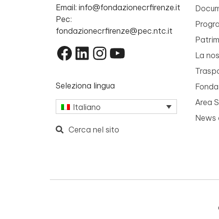
Email: info@fondazionecrfirenze.it
Docume
Pec:
Progr
fondazionecrfirenze@pec.ntc.it
Patri
Facebook
LinkedIn
Instagram
YouTube
La nos
Trasp
Seleziona lingua
Fondaz
Area 
Italiano
News 
Cerca nel sito