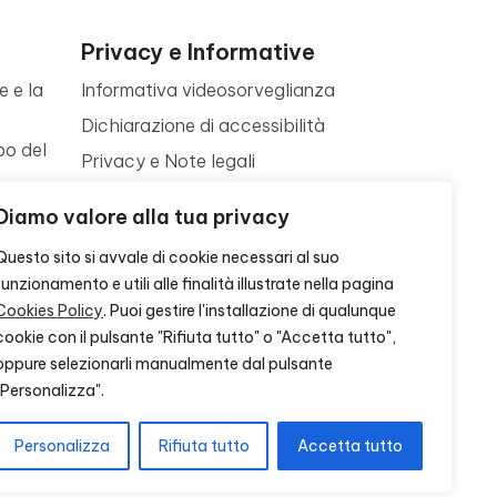
Privacy e Informative
e e la
Informativa videosorveglianza
Dichiarazione di accessibilità
po del
Privacy e Note legali
Termini di utilizzo
a
Diamo valore alla tua privacy
Cookie policy
ne
Questo sito si avvale di cookie necessari al suo
Contattaci
funzionamento e utili alle finalità illustrate nella pagina
Cookies Policy
. Puoi gestire l'installazione di qualunque
cookie con il pulsante "Rifiuta tutto" o "Accetta tutto",
oppure selezionarli manualmente dal pulsante
"Personalizza".
Personalizza
Rifiuta tutto
Accetta tutto
S