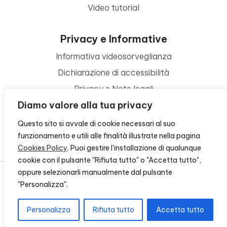
Video tutorial
Privacy e Informative
Informativa videosorveglianza
Dichiarazione di accessibilità
Privacy e Note legali
Diamo valore alla tua privacy
Termini di utilizzo
Cookie policy
Questo sito si avvale di cookie necessari al suo
funzionamento e utili alle finalità illustrate nella pagina
Contattaci
Cookies Policy
. Puoi gestire l'installazione di qualunque
cookie con il pulsante "Rifiuta tutto" o "Accetta tutto",
oppure selezionarli manualmente dal pulsante
"Personalizza".
© 2026 - FONDAZIONE CR FIRENZE - CF 00524310489 -
CREDITS
Personalizza
Rifiuta tutto
Accetta tutto