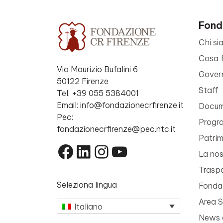
Fond
Chi si
Cosa 
Via Maurizio Bufalini 6
Gover
50122 Firenze
Staff
Tel. +39 055 5384001
Email: info@fondazionecrfirenze.it
Docume
Pec:
Progr
fondazionecrfirenze@pec.ntc.it
Patri
Facebook
LinkedIn
Instagram
YouTube
La nos
Trasp
Seleziona lingua
Fondaz
Area 
Italiano
News 