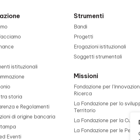
azione
Strumenti
amo
Bandi
facciamo
Progetti
nance
Erogazioni istituzionali
Soggetti strumentali
nti istituzionali
Missioni
ammazione
monio
Fondazione per l’Innovazion
Ricerca
tra storia
La Fondazione per lo svilup
arenza e Regolamenti
Territorio
ioni di origine bancaria
La Fondazione per la Cultur
Stampa
La Fondazione per le Perso
ed Eventi