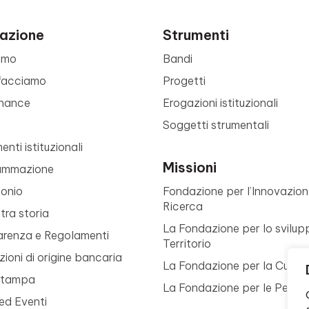
azione
Strumenti
amo
Bandi
facciamo
Progetti
nance
Erogazioni istituzionali
Soggetti strumentali
nti istituzionali
Missioni
ammazione
monio
Fondazione per l’Innovazion
Ricerca
tra storia
La Fondazione per lo svilup
arenza e Regolamenti
Territorio
ioni di origine bancaria
La Fondazione per la Cultur
Stampa
La Fondazione per le Perso
ed Eventi