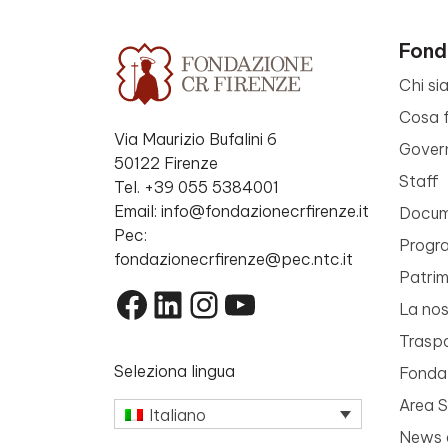
Fond
Chi si
Cosa 
Via Maurizio Bufalini 6
Gover
50122 Firenze
Staff
Tel. +39 055 5384001
Email: info@fondazionecrfirenze.it
Docume
Pec:
Progr
fondazionecrfirenze@pec.ntc.it
Patri
Facebook
LinkedIn
Instagram
YouTube
La nos
Trasp
Seleziona lingua
Fondaz
Area 
Italiano
News 