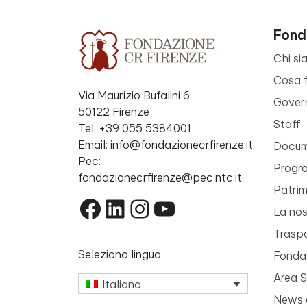
Fond
Chi si
Cosa 
Via Maurizio Bufalini 6
Gover
50122 Firenze
Staff
Tel. +39 055 5384001
Email: info@fondazionecrfirenze.it
Docume
Pec:
Progr
fondazionecrfirenze@pec.ntc.it
Patri
Facebook
LinkedIn
Instagram
YouTube
La nos
Trasp
Seleziona lingua
Fondaz
Area 
Italiano
News 