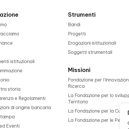
azione
Strumenti
amo
Bandi
facciamo
Progetti
nance
Erogazioni istituzionali
Soggetti strumentali
nti istituzionali
Missioni
ammazione
monio
Fondazione per l’Innovazion
Ricerca
tra storia
La Fondazione per lo svilup
arenza e Regolamenti
Territorio
ioni di origine bancaria
La Fondazione per la Cultur
Stampa
La Fondazione per le Perso
ed Eventi