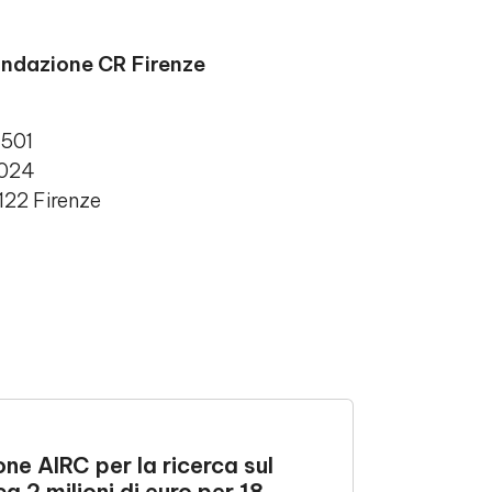
ondazione CR Firenze
4501
8024
0122 Firenze
308 Comunicati
ne AIRC per la ricerca sul
 2 milioni di euro per 18