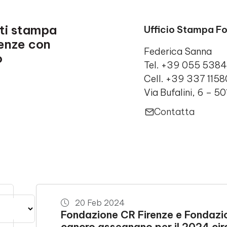
ati stampa
Ufficio Stampa F
renze con
Federica Sanna
o
Tel. +39 055 538
Cell. +39 337 115
Via Bufalini, 6 – 5
Contatta
20 Feb 2024
Fondazione CR Firenze e Fondazio
cancro assegnano per il 2024 circa