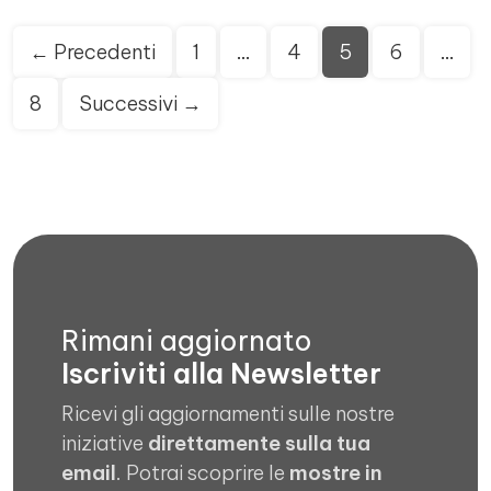
Paginazione
← Precedenti
1
…
4
5
6
…
degli
articoli
8
Successivi →
Rimani aggiornato
Iscriviti alla Newsletter
Ricevi gli aggiornamenti sulle nostre
iniziative
direttamente sulla tua
email
. Potrai scoprire le
mostre in