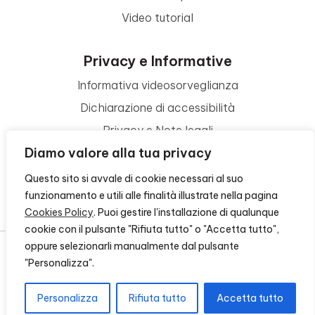
Video tutorial
Privacy e Informative
Informativa videosorveglianza
Dichiarazione di accessibilità
Privacy e Note legali
Diamo valore alla tua privacy
Termini di utilizzo
Cookie policy
Questo sito si avvale di cookie necessari al suo
funzionamento e utili alle finalità illustrate nella pagina
Contattaci
Cookies Policy
. Puoi gestire l'installazione di qualunque
cookie con il pulsante "Rifiuta tutto" o "Accetta tutto",
oppure selezionarli manualmente dal pulsante
"Personalizza".
© 2026 - FONDAZIONE CR FIRENZE - CF 00524310489 -
CREDITS
Personalizza
Rifiuta tutto
Accetta tutto