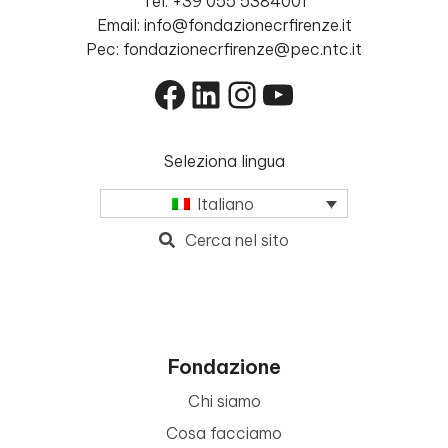
Tel. +39 055 5384001
Email: info@fondazionecrfirenze.it
Pec: fondazionecrfirenze@pec.ntc.it
Facebook
LinkedIn
Instagram
YouTube
Seleziona lingua
Italiano
Cerca nel sito
Fondazione
Chi siamo
Cosa facciamo