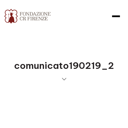
comunicato190219_2
Apri file allegato