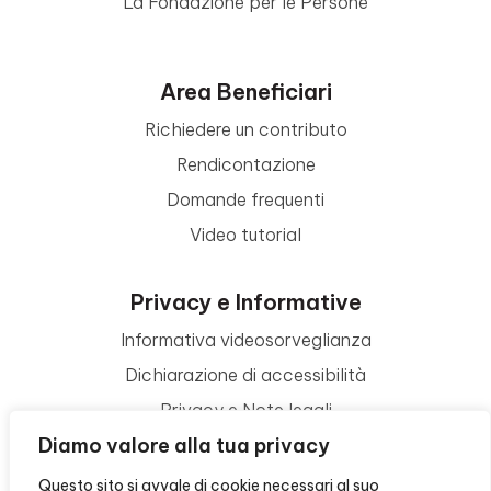
La Fondazione per le Persone
Area Beneficiari
Richiedere un contributo
Rendicontazione
Domande frequenti
Video tutorial
Privacy e Informative
Informativa videosorveglianza
Dichiarazione di accessibilità
Privacy e Note legali
Diamo valore alla tua privacy
Termini di utilizzo
Cookie policy
Questo sito si avvale di cookie necessari al suo