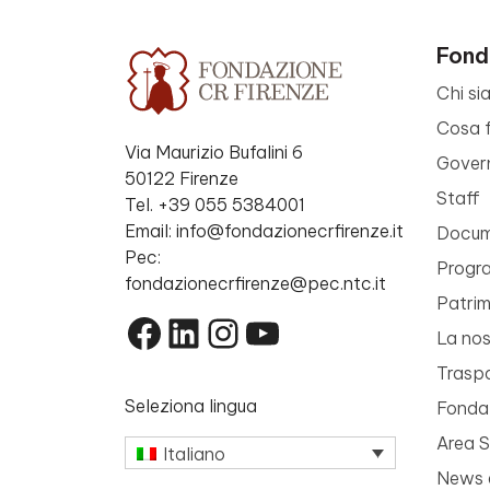
Fond
Chi si
Cosa 
Via Maurizio Bufalini 6
Gover
50122 Firenze
Staff
Tel. +39 055 5384001
Email: info@fondazionecrfirenze.it
Docume
Pec:
Progr
fondazionecrfirenze@pec.ntc.it
Patri
Facebook
LinkedIn
Instagram
YouTube
La nos
Trasp
Seleziona lingua
Fondaz
Area 
Italiano
News 