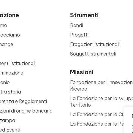
azione
Strumenti
amo
Bandi
facciamo
Progetti
nance
Erogazioni istituzionali
Soggetti strumentali
nti istituzionali
Missioni
ammazione
monio
Fondazione per l’Innovazion
Ricerca
tra storia
La Fondazione per lo svilup
arenza e Regolamenti
Territorio
ioni di origine bancaria
La Fondazione per la Cultur
Stampa
La Fondazione per le Perso
ed Eventi