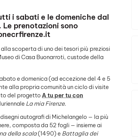
tti i sabati e le domeniche dal
 Le prenotazioni sono
onecrfirenze.it
alla scoperta di uno dei tesori più preziosi
Museo di Casa Buonarroti, custode della
sabato e domenica (ad eccezione del 4 e 5
te alla propria comunità un ciclo di visite
bito del progetto
A tu per tu con
luriennale
La mia Firenze
.
i disegni autografi di Michelangelo — la più
ere, composta da 52 fogli — insieme ai
a della scala
(1490) e
Battaglia dei