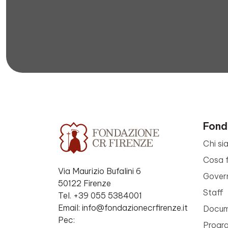
Fond
Chi si
Cosa 
Via Maurizio Bufalini 6
Gover
50122 Firenze
Staff
Tel. +39 055 5384001
Email: info@fondazionecrfirenze.it
Docume
Pec:
Progr