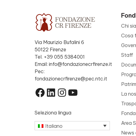
Fond
Chi si
Cosa 
Via Maurizio Bufalini 6
Gover
50122 Firenze
Staff
Tel. +39 055 5384001
Email: info@fondazionecrfirenze.it
Docume
Pec:
Progr
fondazionecrfirenze@pec.ntc.it
Patri
Facebook
LinkedIn
Instagram
YouTube
La nos
Trasp
Seleziona lingua
Fondaz
Area 
Italiano
News 