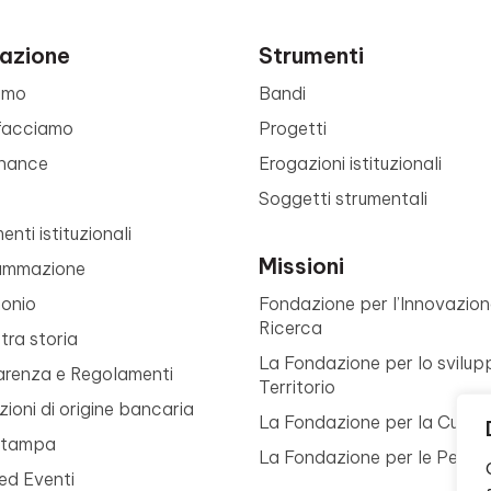
azione
Strumenti
amo
Bandi
facciamo
Progetti
nance
Erogazioni istituzionali
Soggetti strumentali
nti istituzionali
Missioni
ammazione
monio
Fondazione per l’Innovazion
Ricerca
tra storia
La Fondazione per lo svilup
arenza e Regolamenti
Territorio
ioni di origine bancaria
La Fondazione per la Cultur
Stampa
La Fondazione per le Perso
ed Eventi