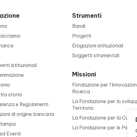
azione
Strumenti
amo
Bandi
facciamo
Progetti
nance
Erogazioni istituzionali
Soggetti strumentali
nti istituzionali
Missioni
ammazione
monio
Fondazione per l’Innovazion
Ricerca
tra storia
La Fondazione per lo svilup
arenza e Regolamenti
Territorio
ioni di origine bancaria
La Fondazione per la Cultur
Stampa
La Fondazione per le Perso
ed Eventi