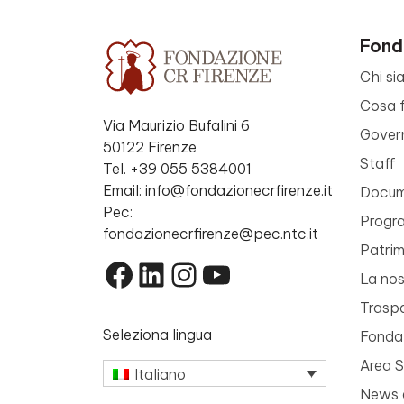
Fond
Chi si
Cosa 
Via Maurizio Bufalini 6
Gover
50122 Firenze
Staff
Tel. +39 055 5384001
Email: info@fondazionecrfirenze.it
Docume
Pec:
Progr
fondazionecrfirenze@pec.ntc.it
Patri
Facebook
LinkedIn
Instagram
YouTube
La nos
Trasp
Seleziona lingua
Fondaz
Area 
Italiano
News 