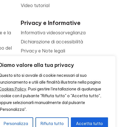
Video tutorial
Privacy e Informative
e e la
Informativa videosorveglianza
Dichiarazione di accessibilità
po del
Privacy e Note legali
Termini di utilizzo
a
Diamo valore alla tua privacy
Cookie policy
ne
Questo sito si avvale di cookie necessari al suo
Contattaci
funzionamento e utili alle finalità illustrate nella pagina
Cookies Policy
. Puoi gestire l'installazione di qualunque
cookie con il pulsante "Rifiuta tutto" o "Accetta tutto",
oppure selezionarli manualmente dal pulsante
"Personalizza".
Personalizza
Rifiuta tutto
Accetta tutto