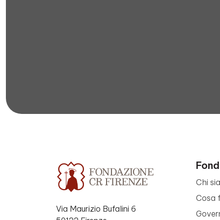
Fond
Chi si
Cosa 
Via Maurizio Bufalini 6
Gover