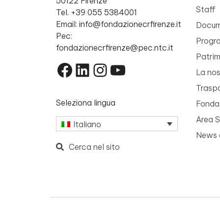
50122 Firenze
Staff
Tel. +39 055 5384001
Email: info@fondazionecrfirenze.it
Docume
Pec:
Progr
fondazionecrfirenze@pec.ntc.it
Patri
Facebook
LinkedIn
Instagram
YouTube
La nos
Trasp
Seleziona lingua
Fondaz
Area 
Italiano
News 
Cerca nel sito