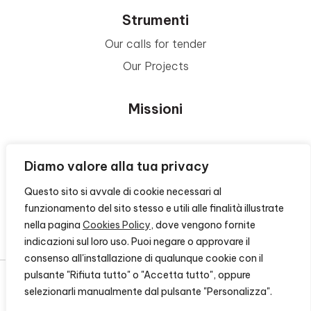
Strumenti
Our calls for tender
Our Projects
Missioni
Area Beneficiari
Diamo valore alla tua privacy
Questo sito si avvale di cookie necessari al
Privacy e Informative
funzionamento del sito stesso e utili alle finalità illustrate
nella pagina
Cookies Policy
, dove vengono fornite
Contacts
indicazioni sul loro uso. Puoi negare o approvare il
consenso all'installazione di qualunque cookie con il
pulsante "Rifiuta tutto" o "Accetta tutto", oppure
selezionarli manualmente dal pulsante "Personalizza".
© 2026 - FONDAZIONE CR FIRENZE - CF 00524310489 -