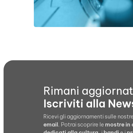
Rimani aggiorna
Iscriviti alla New
Ricevi gli aggiornamenti sulle nostre
email
. Potrai scoprire le
mostre in
dedicati alla cultura
, i
bandi
e i
pr