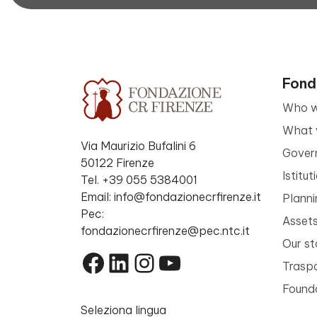
Fond
Who w
What 
Via Maurizio Bufalini 6
Gover
50122 Firenze
Istitu
Tel. +39 055 5384001
Email: info@fondazionecrfirenze.it
Planni
Pec:
Asset
fondazionecrfirenze@pec.ntc.it
Our st
Facebook
LinkedIn
Instagram
YouTube
Trasp
Founda
Seleziona lingua