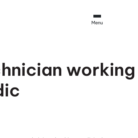
Menu
hnician working
dic