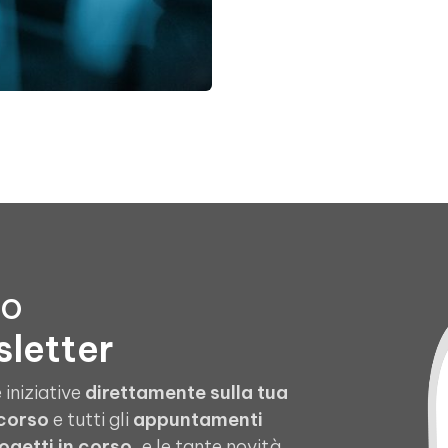
to
sletter
 iniziative
direttamente sulla tua
 corso
e tutti gli
appuntamenti
ogetti in corso
, e le tante novità