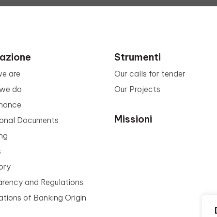
azione
Strumenti
e are
Our calls for tender
we do
Our Projects
nance
Missioni
tional Documents
ng
s
ory
arency and Regulations
tions of Banking Origin