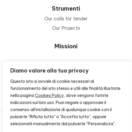
Strumenti
Our calls for tender
Our Projects
Missioni
Area Beneficiari
Diamo valore alla tua privacy
Questo sito si avvale di cookie necessari al
Privacy e Informative
funzionamento del sito stesso e utili alle finalità illustrate
nella pagina
Cookies Policy
, dove vengono fornite
Contacts
indicazioni sul loro uso. Puoi negare o approvare il
consenso all'installazione di qualunque cookie con il
pulsante "Rifiuta tutto" o "Accetta tutto", oppure
selezionarli manualmente dal pulsante "Personalizza".
© 2026 - FONDAZIONE CR FIRENZE - CF 00524310489 -