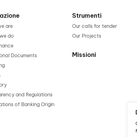
azione
Strumenti
e are
Our calls for tender
we do
Our Projects
nance
Missioni
tional Documents
ng
s
ory
arency and Regulations
tions of Banking Origin