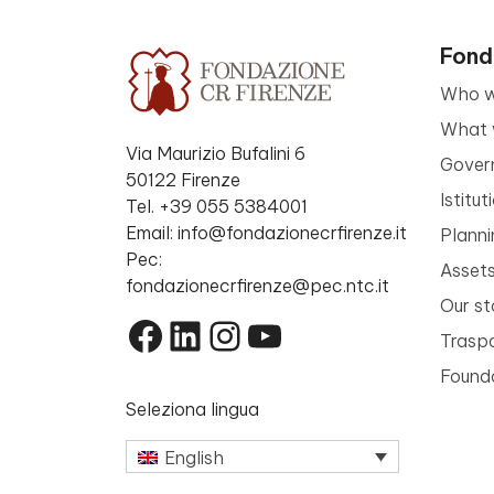
Fond
Who w
What 
Via Maurizio Bufalini 6
Gover
50122 Firenze
Istitu
Tel. +39 055 5384001
Email: info@fondazionecrfirenze.it
Planni
Pec:
Asset
fondazionecrfirenze@pec.ntc.it
Our st
Facebook
LinkedIn
Instagram
YouTube
Trasp
Founda
Seleziona lingua
English