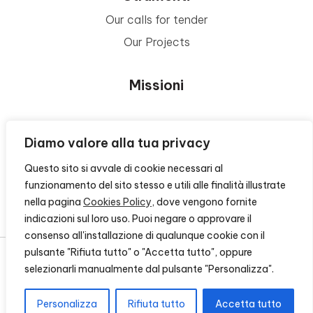
Our calls for tender
Our Projects
Missioni
Area Beneficiari
Diamo valore alla tua privacy
Questo sito si avvale di cookie necessari al
Privacy e Informative
funzionamento del sito stesso e utili alle finalità illustrate
nella pagina
Cookies Policy
, dove vengono fornite
Contacts
indicazioni sul loro uso. Puoi negare o approvare il
consenso all'installazione di qualunque cookie con il
pulsante "Rifiuta tutto" o "Accetta tutto", oppure
selezionarli manualmente dal pulsante "Personalizza".
© 2026 - FONDAZIONE CR FIRENZE - CF 00524310489 -
CREDITS
Personalizza
Rifiuta tutto
Accetta tutto