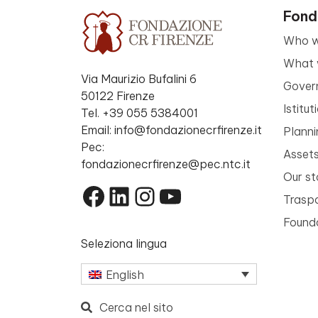
Fond
Who w
What 
Via Maurizio Bufalini 6
Gover
50122 Firenze
Istitu
Tel. +39 055 5384001
Email: info@fondazionecrfirenze.it
Planni
Pec:
Asset
fondazionecrfirenze@pec.ntc.it
Our st
Facebook
LinkedIn
Instagram
YouTube
Trasp
Founda
Seleziona lingua
English
Cerca nel sito