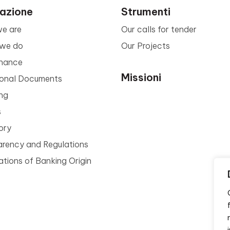
azione
Strumenti
e are
Our calls for tender
we do
Our Projects
nance
Missioni
tional Documents
ng
s
ory
arency and Regulations
tions of Banking Origin