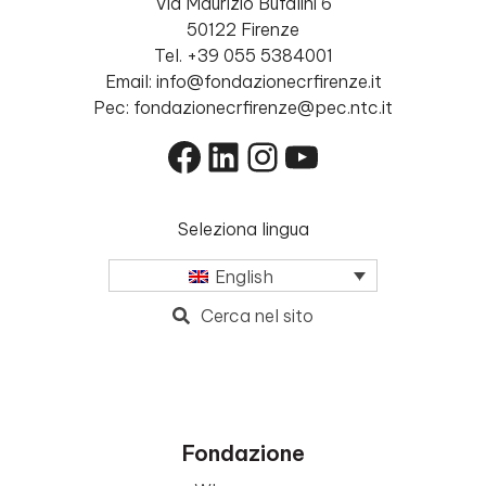
Via Maurizio Bufalini 6
50122 Firenze
Tel. +39 055 5384001
Email: info@fondazionecrfirenze.it
Pec: fondazionecrfirenze@pec.ntc.it
Facebook
LinkedIn
Instagram
YouTube
Seleziona lingua
English
Cerca nel sito
Fondazione