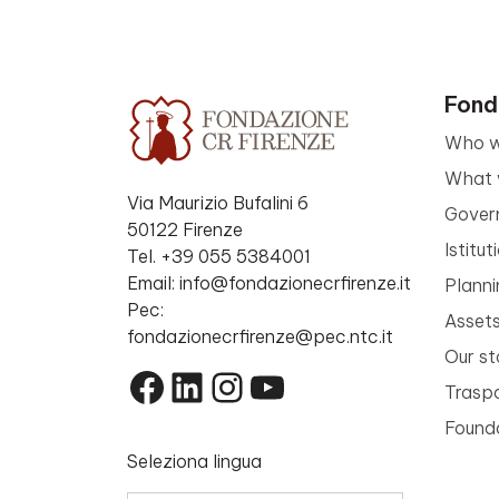
Fond
Who w
What 
Via Maurizio Bufalini 6
Gover
50122 Firenze
Istitu
Tel. +39 055 5384001
Email: info@fondazionecrfirenze.it
Planni
Pec:
Asset
fondazionecrfirenze@pec.ntc.it
Our st
Facebook
LinkedIn
Instagram
YouTube
Trasp
Founda
Seleziona lingua