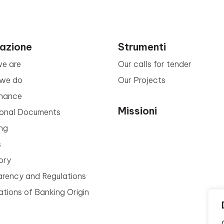
azione
Strumenti
e are
Our calls for tender
we do
Our Projects
nance
Missioni
tional Documents
ng
s
ory
arency and Regulations
tions of Banking Origin