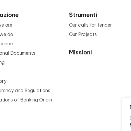
azione
Strumenti
e are
Our calls for tender
we do
Our Projects
nance
Missioni
tional Documents
ng
s
ory
arency and Regulations
tions of Banking Origin