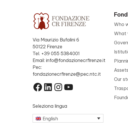
Fond
Who w
What 
Via Maurizio Bufalini 6
Gover
50122 Firenze
Istitu
Tel. +39 055 5384001
Email: info@fondazionecrfirenze.it
Planni
Pec:
Asset
fondazionecrfirenze@pec.ntc.it
Our st
Facebook
LinkedIn
Instagram
YouTube
Trasp
Founda
Seleziona lingua
English