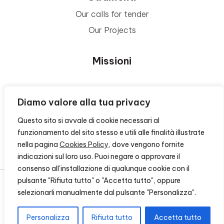
Our calls for tender
Our Projects
Missioni
Area Beneficiari
Diamo valore alla tua privacy
Questo sito si avvale di cookie necessari al
Privacy e Informative
funzionamento del sito stesso e utili alle finalità illustrate
nella pagina
Cookies Policy
, dove vengono fornite
Contacts
indicazioni sul loro uso. Puoi negare o approvare il
consenso all'installazione di qualunque cookie con il
pulsante "Rifiuta tutto" o "Accetta tutto", oppure
selezionarli manualmente dal pulsante "Personalizza".
© 2026 - FONDAZIONE CR FIRENZE - CF 00524310489 -
CREDITS
Personalizza
Rifiuta tutto
Accetta tutto