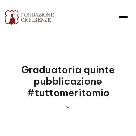
Graduatoria quinte
pubblicazione
#tuttomeritomio
Apri file allegato