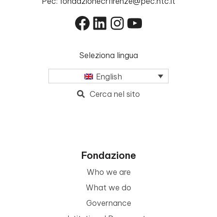
Pec: fondazionecrfirenze@pec.ntc.it
Facebook
LinkedIn
Instagram
YouTube
Seleziona lingua
English
Cerca nel sito
Fondazione
Who we are
What we do
Governance