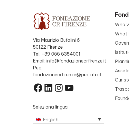
Fond
Who w
What 
Via Maurizio Bufalini 6
Gover
50122 Firenze
Istitu
Tel. +39 055 5384001
Email: info@fondazionecrfirenze.it
Planni
Pec:
Asset
fondazionecrfirenze@pec.ntc.it
Our st
Facebook
LinkedIn
Instagram
YouTube
Trasp
Founda
Seleziona lingua
English