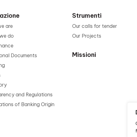
azione
Strumenti
e are
Our calls for tender
we do
Our Projects
nance
Missioni
tional Documents
ng
s
ory
arency and Regulations
tions of Banking Origin