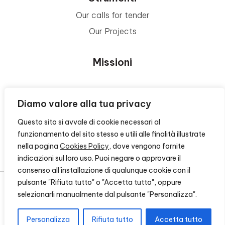
Our calls for tender
Our Projects
Missioni
Area Beneficiari
Diamo valore alla tua privacy
Questo sito si avvale di cookie necessari al
Privacy e Informative
funzionamento del sito stesso e utili alle finalità illustrate
nella pagina
Cookies Policy
, dove vengono fornite
Contacts
indicazioni sul loro uso. Puoi negare o approvare il
consenso all'installazione di qualunque cookie con il
pulsante "Rifiuta tutto" o "Accetta tutto", oppure
selezionarli manualmente dal pulsante "Personalizza".
© 2026 - FONDAZIONE CR FIRENZE - CF 00524310489 -
CREDITS
Personalizza
Rifiuta tutto
Accetta tutto