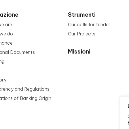
azione
Strumenti
e are
Our calls for tender
we do
Our Projects
nance
Missioni
tional Documents
ng
s
ory
arency and Regulations
tions of Banking Origin