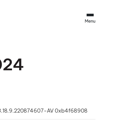
Menu
024
 3.18.9.220874607-AV 0xb4f68908