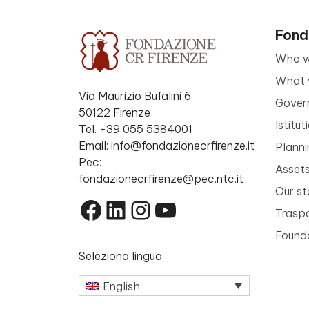
Fond
Who w
What 
Via Maurizio Bufalini 6
Gover
50122 Firenze
Istitu
Tel. +39 055 5384001
Email: info@fondazionecrfirenze.it
Planni
Pec:
Asset
fondazionecrfirenze@pec.ntc.it
Our st
Facebook
LinkedIn
Instagram
YouTube
Trasp
Founda
Seleziona lingua
English