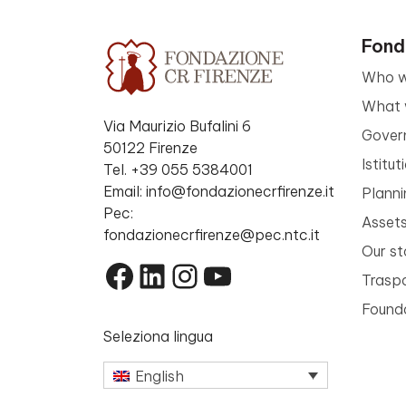
Fond
Who w
What 
Via Maurizio Bufalini 6
Gover
50122 Firenze
Istitu
Tel. +39 055 5384001
Email: info@fondazionecrfirenze.it
Planni
Pec:
Asset
fondazionecrfirenze@pec.ntc.it
Our st
Facebook
LinkedIn
Instagram
YouTube
Trasp
Founda
Seleziona lingua
English