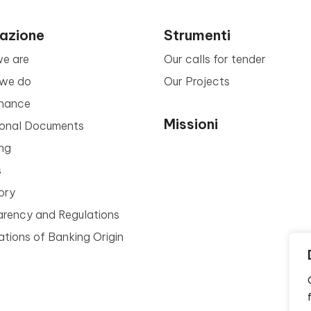
azione
Strumenti
e are
Our calls for tender
we do
Our Projects
nance
Missioni
tional Documents
ng
s
ory
arency and Regulations
tions of Banking Origin