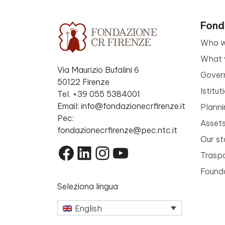
Fond
Who w
What 
Via Maurizio Bufalini 6
Gover
50122 Firenze
Istitu
Tel. +39 055 5384001
Email: info@fondazionecrfirenze.it
Planni
Pec:
Asset
fondazionecrfirenze@pec.ntc.it
Our st
Facebook
LinkedIn
Instagram
YouTube
Trasp
Founda
Seleziona lingua
English