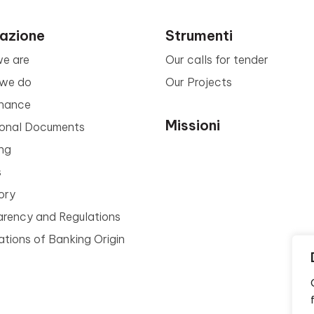
azione
Strumenti
e are
Our calls for tender
we do
Our Projects
nance
Missioni
tional Documents
ng
s
ory
arency and Regulations
tions of Banking Origin