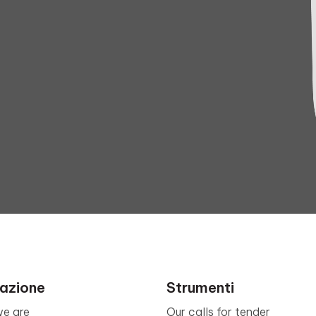
azione
Strumenti
e are
Our calls for tender