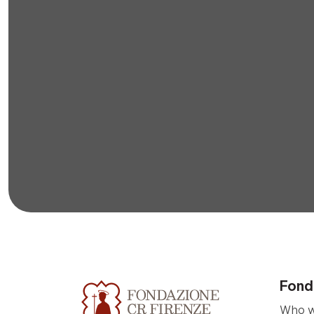
Fond
Who w