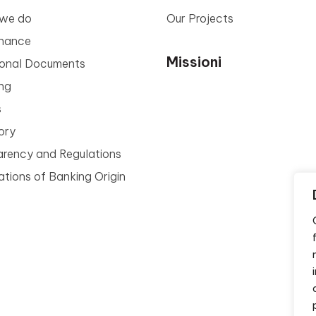
we do
Our Projects
nance
Missioni
tional Documents
ng
s
ory
arency and Regulations
tions of Banking Origin