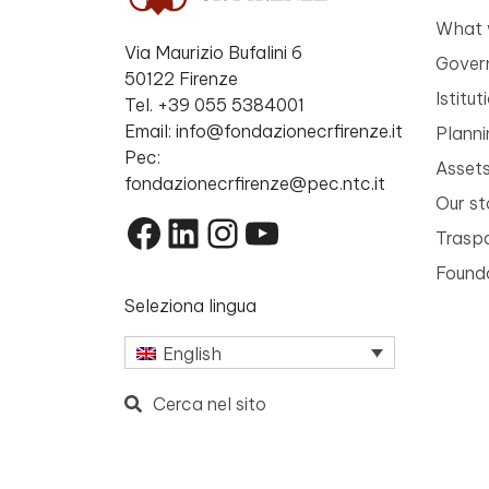
What 
Via Maurizio Bufalini 6
Gover
50122 Firenze
Istitu
Tel. +39 055 5384001
Email: info@fondazionecrfirenze.it
Planni
Pec:
Asset
fondazionecrfirenze@pec.ntc.it
Our st
Facebook
LinkedIn
Instagram
YouTube
Trasp
Founda
Seleziona lingua
English
Cerca nel sito