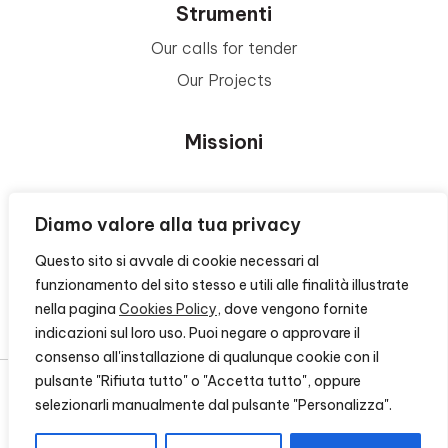
Strumenti
Our calls for tender
Our Projects
Missioni
Area Beneficiari
Diamo valore alla tua privacy
Questo sito si avvale di cookie necessari al
Privacy e Informative
funzionamento del sito stesso e utili alle finalità illustrate
nella pagina
Cookies Policy
, dove vengono fornite
Contacts
indicazioni sul loro uso. Puoi negare o approvare il
consenso all'installazione di qualunque cookie con il
pulsante "Rifiuta tutto" o "Accetta tutto", oppure
selezionarli manualmente dal pulsante "Personalizza".
© 2026 - FONDAZIONE CR FIRENZE - CF 00524310489 -
CREDITS