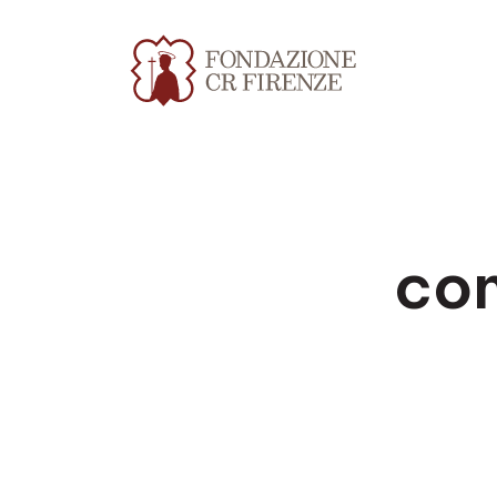
co
Apri file allegato