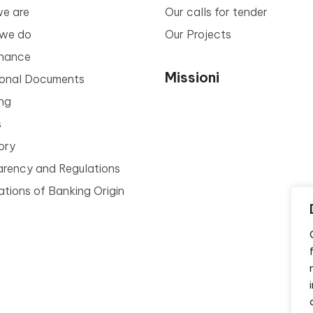
e are
Our calls for tender
we do
Our Projects
nance
Missioni
tional Documents
ng
s
ory
arency and Regulations
tions of Banking Origin