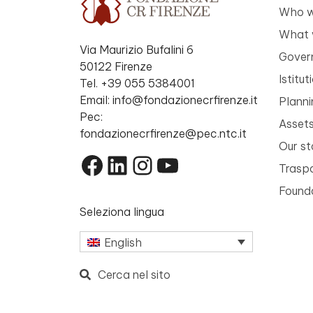
Who w
What 
Via Maurizio Bufalini 6
Gover
50122 Firenze
Istitu
Tel. +39 055 5384001
Email: info@fondazionecrfirenze.it
Planni
Pec:
Asset
fondazionecrfirenze@pec.ntc.it
Our st
Facebook
LinkedIn
Instagram
YouTube
Trasp
Founda
Seleziona lingua
English
Cerca nel sito