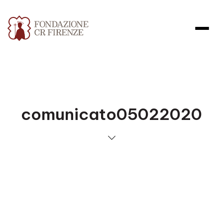
comunicato05022020
Apri file allegato