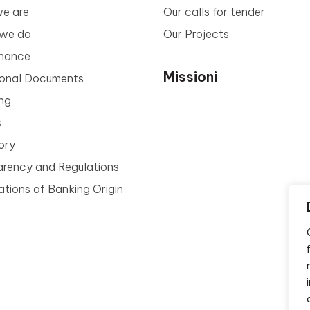
e are
Our calls for tender
we do
Our Projects
nance
Missioni
tional Documents
ng
s
ory
arency and Regulations
tions of Banking Origin