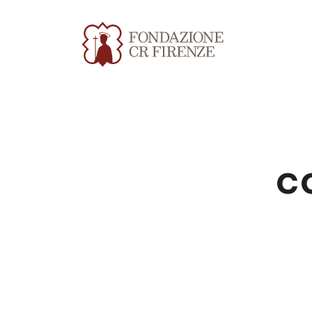
c
Apri file allegato