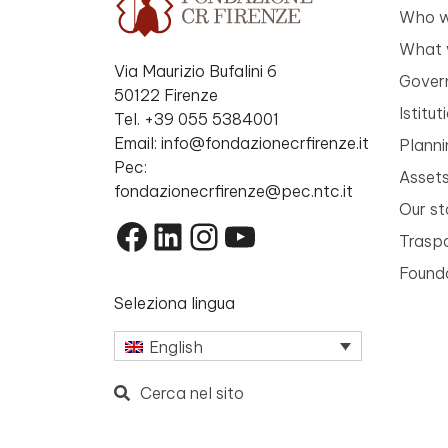
Who w
What 
Via Maurizio Bufalini 6
Gover
50122 Firenze
Istitu
Tel. +39 055 5384001
Email: info@fondazionecrfirenze.it
Planni
Pec:
Asset
fondazionecrfirenze@pec.ntc.it
Our st
Facebook
LinkedIn
Instagram
YouTube
Trasp
Founda
Seleziona lingua
English
Cerca nel sito