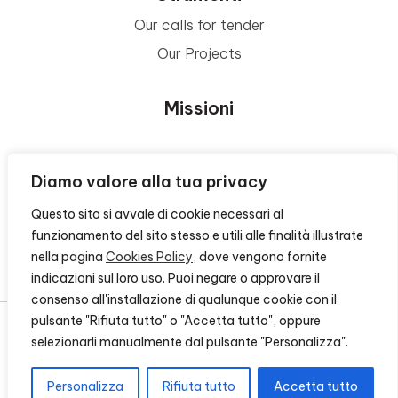
Our calls for tender
Our Projects
Missioni
Area Beneficiari
Diamo valore alla tua privacy
Questo sito si avvale di cookie necessari al
Privacy e Informative
funzionamento del sito stesso e utili alle finalità illustrate
nella pagina
Cookies Policy
, dove vengono fornite
Contacts
indicazioni sul loro uso. Puoi negare o approvare il
consenso all'installazione di qualunque cookie con il
pulsante "Rifiuta tutto" o "Accetta tutto", oppure
selezionarli manualmente dal pulsante "Personalizza".
© 2026 - FONDAZIONE CR FIRENZE - CF 00524310489 -
CREDITS
Personalizza
Rifiuta tutto
Accetta tutto