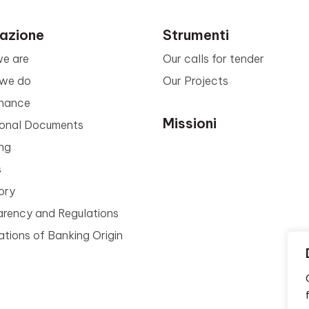
azione
Strumenti
e are
Our calls for tender
we do
Our Projects
nance
Missioni
tional Documents
ng
s
ory
arency and Regulations
tions of Banking Origin