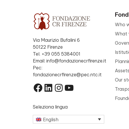
Fond
Who w
What 
Via Maurizio Bufalini 6
Gover
50122 Firenze
Istitu
Tel. +39 055 5384001
Email: info@fondazionecrfirenze.it
Planni
Pec:
Asset
fondazionecrfirenze@pec.ntc.it
Our st
Facebook
LinkedIn
Instagram
YouTube
Trasp
Founda
Seleziona lingua
English