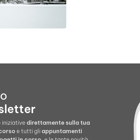
to
sletter
 iniziative
direttamente sulla tua
 corso
e tutti gli
appuntamenti
ogetti in corso
, e le tante novità