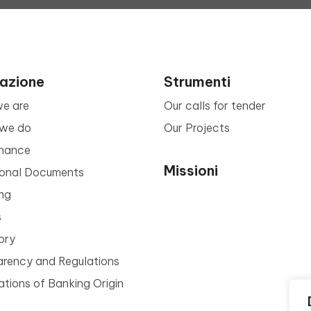
azione
Strumenti
e are
Our calls for tender
we do
Our Projects
nance
Missioni
tional Documents
ng
s
ory
arency and Regulations
tions of Banking Origin