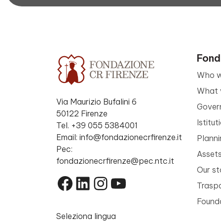
Fond
Who w
What 
Via Maurizio Bufalini 6
Gover
50122 Firenze
Istitu
Tel. +39 055 5384001
Email: info@fondazionecrfirenze.it
Planni
Pec:
Asset
fondazionecrfirenze@pec.ntc.it
Our st
Facebook
LinkedIn
Instagram
YouTube
Trasp
Founda
Seleziona lingua