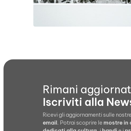
Rimani aggiorna
Iscriviti alla New
Ricevi gli aggiornamenti sulle nostre
email
. Potrai scoprire le
mostre in
dedicati alla cultura
, i
bandi
e i
pr