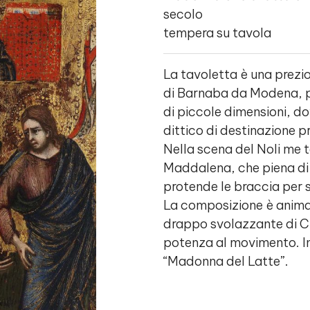
secolo
tempera su tavola
La tavoletta è una prezi
di Barnaba da Modena, pi
di piccole dimensioni, do
dittico di destinazione p
Nella scena del Noli me 
Maddalena, che piena di g
protende le braccia per st
La composizione è animat
drappo svolazzante di Cr
potenza al movimento. In
“Madonna del Latte”.