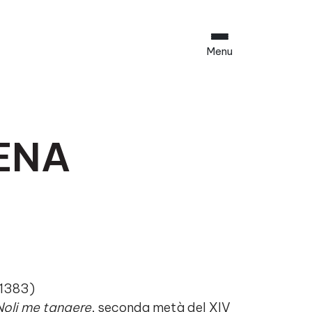
Menu
ENA
-1383)
Noli me tangere
, seconda metà del XIV