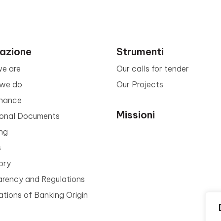
azione
Strumenti
e are
Our calls for tender
we do
Our Projects
nance
Missioni
tional Documents
ng
s
ory
arency and Regulations
tions of Banking Origin