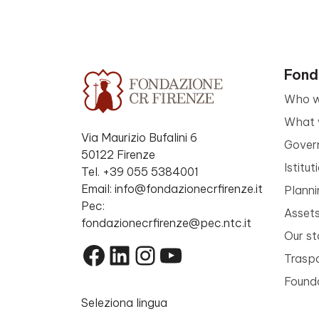
Fond
Who w
What 
Via Maurizio Bufalini 6
Gover
50122 Firenze
Istitu
Tel. +39 055 5384001
Email: info@fondazionecrfirenze.it
Planni
Pec:
Asset
fondazionecrfirenze@pec.ntc.it
Our st
Facebook
LinkedIn
Instagram
YouTube
Trasp
Founda
Seleziona lingua